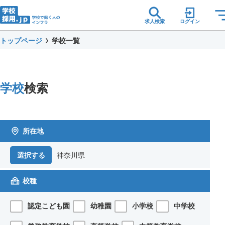
求人検索
ログイン
トップページ
学校一覧
学校
検索
所在地
神奈川県
選択する
校種
認定こども園
幼稚園
小学校
中学校