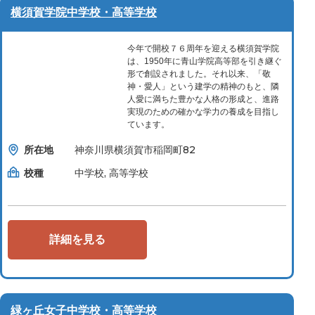
横須賀学院中学校・高等学校
今年で開校７６周年を迎える横須賀学院
は、1950年に青山学院高等部を引き継ぐ
形で創設されました。それ以来、「敬
神・愛人」という建学の精神のもと、隣
人愛に満ちた豊かな人格の形成と、進路
実現のための確かな学力の養成を目指し
ています。
所在地
神奈川県横須賀市稲岡町82
校種
中学校, 高等学校
詳細を見る
緑ヶ丘女子中学校・高等学校