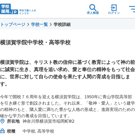
求人検索
ログイン
トップページ
学校一覧
学校詳細
横須賀学院中学校・高等学校
横須賀学院は、キリスト教の信仰に基づく教育によって神の前
に誠実に生き、真理を追い求め、愛と奉仕の精神をもって社会
に、世界に対して自らの使命を果たす人間の育成を目指しま
す。
今年で開校７６周年を迎える横須賀学院は、1950年に青山学院高等部
を引き継ぐ形で創設されました。それ以来、「敬神・愛人」という建学
の精神のもと、隣人愛に満ちた豊かな人格の形成と、進路実現のための
確かな学力の養成を目指しています。
所在地
神奈川県横須賀市稲岡町82
校種
中学校, 高等学校