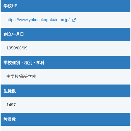
学校HP
https://www.yokosukagakuin.ac.jp/
創立年月日
1950/06/09
学校種別・種別・学科
中学校/高等学校
生徒数
1497
教員数