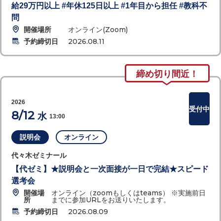
給29万円以上 #年休125日以上 #1年目から担任 #教科不
問
開催場所
オンライン(Zoom)
予約締切日
2026.08.11
締め切り間近！
2026
受付中
8/12
水
13:00
説明会
オンライン
代々木ゼミナール
【代ゼミ】★説明会と一次面接が一日で完結★スピード
選考会
開催場
オンライン（zoomもしくはteams） ※実施前日
所
までに参加URLをお送りいたします。
予約締切日
2026.08.09