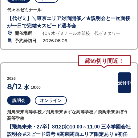
代々木ゼミナール
【代ゼミ】＼東京エリア対面開催／★説明会と一次面接
が一日で完結★スピード選考会
開催場所
代々木ゼミナール本部校 代ゼミタワー
予約締切日
2026.08.09
締め切り間近！
2026
受付中
8/12
水
10:00
説明会
オンライン
飛鳥未来高等学校／飛鳥未来きずな高等学校／飛鳥未来きぼう
高等学校
【飛鳥未来・27卒】8/12(水)10:00～11:00 三幸学園会社
説明会 #スピード選考 #関東関西エリア限定あり #初任