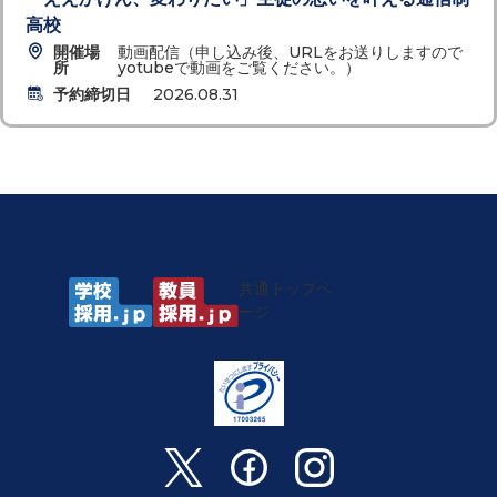
高校
開催場
動画配信（申し込み後、URLをお送りしますので
所
yotubeで動画をご覧ください。）
予約締切日
2026.08.31
共通トップペ
ージ