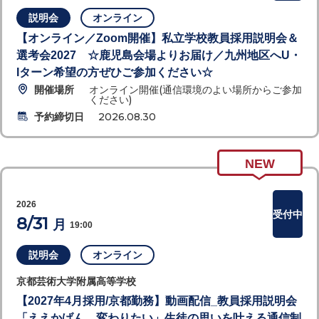
説明会
オンライン
【オンライン／Zoom開催】私立学校教員採用説明会＆
選考会2027 ☆鹿児島会場よりお届け／九州地区へU・
Iターン希望の方ぜひご参加ください☆
開催場所
オンライン開催(通信環境のよい場所からご参加
ください)
予約締切日
2026.08.30
NEW
2026
受付中
8/31
月
19:00
説明会
オンライン
京都芸術大学附属高等学校
【2027年4月採用/京都勤務】動画配信_教員採用説明会
「ええかげん、変わりたい」生徒の思いを叶える通信制