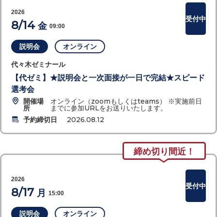
2026
受付中
8/14
金
09:00
説明会
オンライン
代々木ゼミナール
【代ゼミ】★説明会と一次面接が一日で完結★スピード
選考会
開催場
オンライン（zoomもしくはteams） ※実施前日
所
までに参加URLをお送りいたします。
予約締切日
2026.08.12
締め切り間近！
2026
受付中
8/17
月
15:00
説明会
オンライン