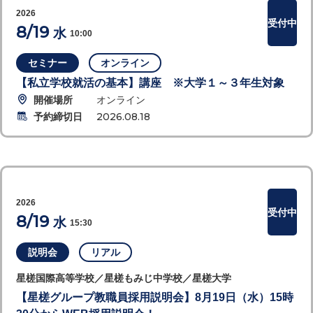
2026
受付中
8/19
水
10:00
セミナー
オンライン
【私立学校就活の基本】講座 ※大学１～３年生対象
開催場所
オンライン
予約締切日
2026.08.18
2026
受付中
8/19
水
15:30
説明会
リアル
星槎国際高等学校／星槎もみじ中学校／星槎大学
【星槎グループ教職員採用説明会】8月19日（水）15時