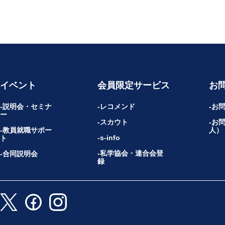
イベント
会員限定サービス
お
説明会・セミナ
レコメンド
お
ー
スカウト
お
教員就職サポー
人）
s-info
ト
私学協会・連合会登
合同説明会
録