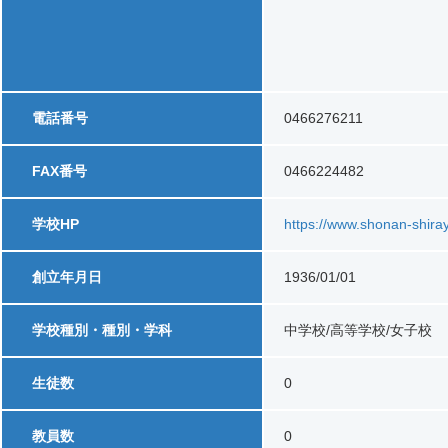
電話番号
0466276211
FAX番号
0466224482
学校HP
https://www.shonan-shiray
創立年月日
1936/01/01
学校種別・種別・学科
中学校/高等学校/女子校
生徒数
0
教員数
0