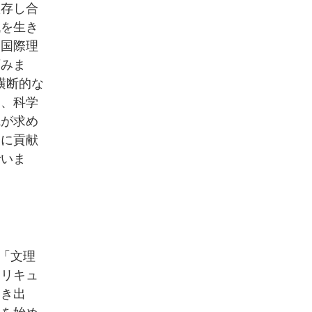
依存し合
代を生き
る国際理
育みま
横断的な
に、科学
観が求め
会に貢献
でいま
「文理
カリキュ
引き出