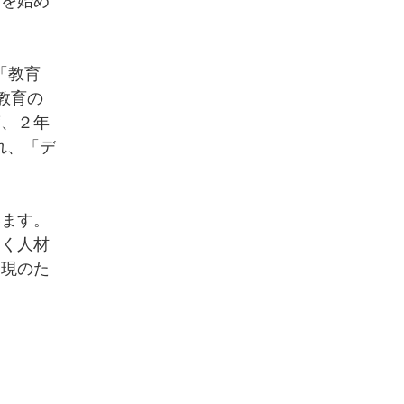
動を始め
「教育
教育の
度、２年
れ、「デ
。
います。
拓く人材
実現のた