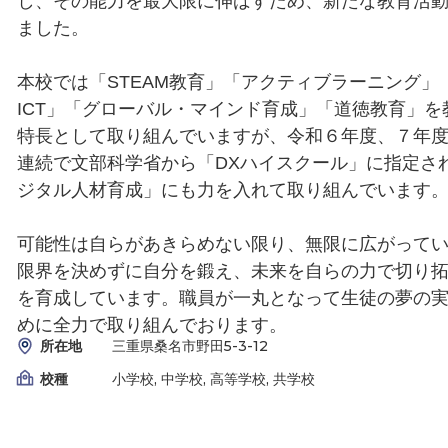
し、その能力を最大限に伸ばすため、新たな教育活
ました。
本校では「STEAM教育」「アクティブラーニング」
ICT」「グローバル・マインド育成」「道徳教育」を
特長として取り組んでいますが、令和６年度、７年
連続で文部科学省から「DXハイスクール」に指定さ
ジタル人材育成」にも力を入れて取り組んでいます
可能性は自らがあきらめない限り、無限に広がって
限界を決めずに自分を鍛え、未来を自らの力で切り
を育成しています。職員が一丸となって生徒の夢の
めに全力で取り組んでおります。
所在地
三重県桑名市野田5-3-12
校種
小学校, 中学校, 高等学校, 共学校