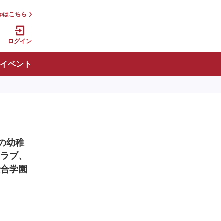
jpはこちら
ログイン
イベント
の幼稚
クラブ、
総合学園