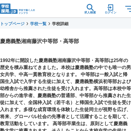
求人検索
ログイン
トップページ
学校一覧
学校詳細
慶應義塾湘南藤沢中等部・高等部
1992年に開設した慶應義塾湘南藤沢中等部・高等部は25年の
歴史を積み重ねてきました。本校は慶應義塾の中でも唯一の男
女共学、中高一貫教育校となります。 中等部は一般入試と帰
国生入試で入学する生徒に加えて、慶應義塾横浜初等部および
幼稚舎から推薦された生徒を受け入れます。高等部は本校中等
部からの進学者、慶應義塾の普通部、中等部から推薦された生
徒に加えて、全国枠入試（若干名）と帰国生入試で生徒を受け
入れます。多様な成育環境を体験した生徒同士が視野を広げ、
将来、グローバル社会の先導者として活躍することを期して、
教育活動をしています。 高等部卒業生は、原則として慶應義
塾大学に推薦されます。そうしたことから本校在学の生徒は