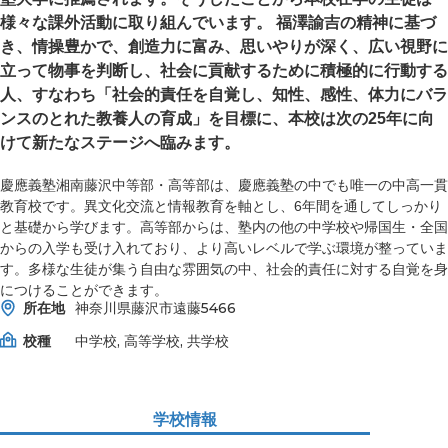
様々な課外活動に取り組んでいます。 福澤諭吉の精神に基づ
き、情操豊かで、創造力に富み、思いやりが深く、広い視野に
立って物事を判断し、社会に貢献するために積極的に行動する
人、すなわち「社会的責任を自覚し、知性、感性、体力にバラ
ンスのとれた教養人の育成」を目標に、本校は次の25年に向
けて新たなステージへ臨みます。
慶應義塾湘南藤沢中等部・高等部は、慶應義塾の中でも唯一の中高一貫
教育校です。異文化交流と情報教育を軸とし、6年間を通してしっかり
と基礎から学びます。高等部からは、塾内の他の中学校や帰国生・全国
からの入学も受け入れており、より高いレベルで学ぶ環境が整っていま
す。多様な生徒が集う自由な雰囲気の中、社会的責任に対する自覚を身
につけることができます。
所在地
神奈川県藤沢市遠藤5466
校種
中学校, 高等学校, 共学校
学校情報