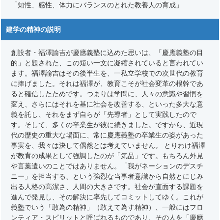
「知性、感性、体力にバランスのとれた教養人の育成」
建学の精神の説明
創設者・福澤諭吉が慶應義塾に込めた思いは、「慶應義塾の目
的」と題された、この短い一文に凝縮されていると言われてい
ます。福澤諭吉はその後半生を、一私立学校での次世代の教育
に捧げました。それは福澤が、教育こそが社会変革の根幹であ
ると確信したためです。つまりは学問に、人々の意識や習慣を
変え、さらにはそれを基に社会を改善する、といった多大な意
義を託し、それをまず自らが「先導者」として実践したので
す。そして、多くの卒業生が彼に続きました。ですから、近現
代の歴史の重大な場面に、常に慶應義塾の卒業生の姿があった
事実を、我々は決して偶然とは考えていません。 とりわけ福澤
が教育の成果として強調したのが「気品」です。もちろん外見
や言葉遣いのことではありません。「我がネーションのデスチ
ニー」を担当する、という強烈な当事者意識から自然とにじみ
出る人格の高潔さ、人間の大きさです。社会が直面する課題を
進んで発見し、その解決に率先してコミットしてゆく。これが
義塾でいう「敢為の精神」（敢えて為す精神）、一般にはフロ
ンティア・スピリットと呼ばれるものであり、その人を「慶應