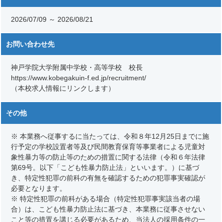
2026/07/09 ～ 2026/08/21
お問い合わせ先
神戸学院大学附属中学校・高等学校 校長
https://www.kobegakuin-f.ed.jp/recruitment/
（本校求人情報にリンクします）
その他
※ 本業務へ従事するに当たっては、令和８年12月25日までに施
行予定の学校設置者等及び民間教育保育等事業者による児童対
象性暴力等の防止等のための措置に関する法律（令和６年法律
第69号。以下「こども性暴力防止法」といいます。）に基づ
き、特定性犯罪の前科の有無を確認するための犯罪事実確認が
必要となります。
※ 特定性犯罪の前科がある場合（特定性犯罪事実該当者の場
合）は、こども性暴力防止法に基づき、本業務に従事させない
こと等の措置を講じる必要があるため、当法人の採用条件の一