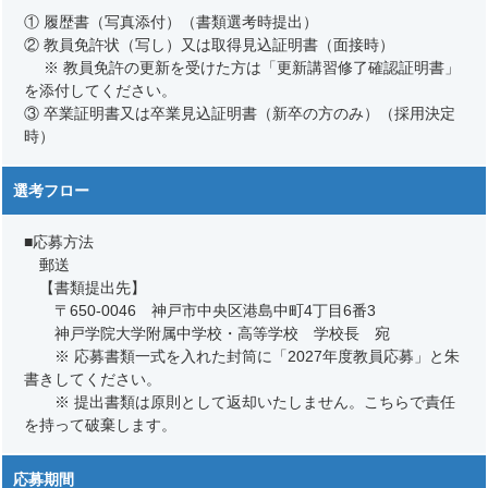
① 履歴書（写真添付）（書類選考時提出）
② 教員免許状（写し）又は取得見込証明書（面接時）
※ 教員免許の更新を受けた方は「更新講習修了確認証明書」
を添付してください。
③ 卒業証明書又は卒業見込証明書（新卒の方のみ）（採用決定
時）
選考フロー
■応募方法
郵送
【書類提出先】
〒650-0046 神戸市中央区港島中町4丁目6番3
神戸学院大学附属中学校・高等学校 学校長 宛
※ 応募書類一式を入れた封筒に「2027年度教員応募」と朱
書きしてください。
※ 提出書類は原則として返却いたしません。こちらで責任
を持って破棄します。
応募期間