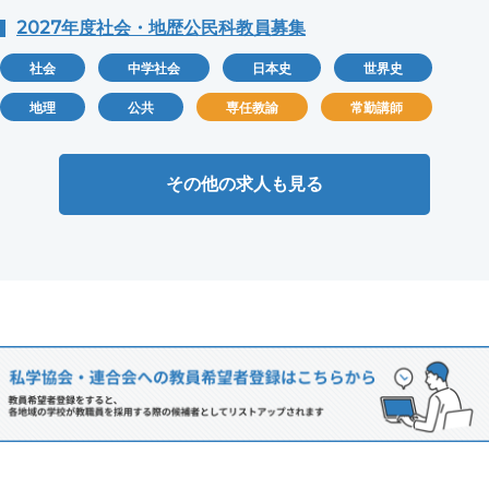
2027年度社会・地歴公民科教員募集
社会
中学社会
日本史
世界史
地理
公共
専任教諭
常勤講師
その他の求人も見る