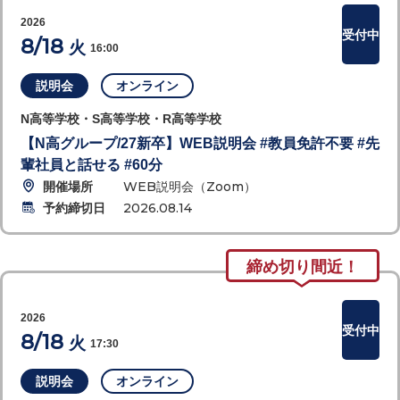
2026
受付中
8/18
火
16:00
説明会
オンライン
N高等学校・S高等学校・R高等学校
【N高グループ/27新卒】WEB説明会 #教員免許不要 #先
輩社員と話せる #60分
開催場所
WEB説明会（Zoom）
予約締切日
2026.08.14
締め切り間近！
2026
受付中
8/18
火
17:30
説明会
オンライン