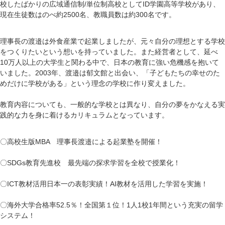
校したばかりの広域通信制/単位制高校としてID学園高等学校があり、
現在生徒数はのべ約2500名、教職員数は約300名です。
理事長の渡邉は外食産業で起業しましたが、元々自分の理想とする学校
をつくりたいという想いを持っていました。また経営者として、延べ
10万人以上の大学生と関わる中で、日本の教育に強い危機感を抱いて
いました。2003年、渡邉は郁文館と出会い、「子どもたちの幸せのた
めだけに学校がある」という理念の学校に作り変えました。
教育内容についても、一般的な学校とは異なり、自分の夢をかなえる実
践的な力を身に着けるカリキュラムとなっています。
〇高校生版MBA 理事長渡邉による起業塾を開催！
〇SDGs教育先進校 最先端の探求学習を全校で授業化！
〇ICT教材活用日本一の表彰実績！AI教材を活用した学習を実施！
〇海外大学合格率52.5％！全国第１位！1人1校1年間という充実の留学
システム！