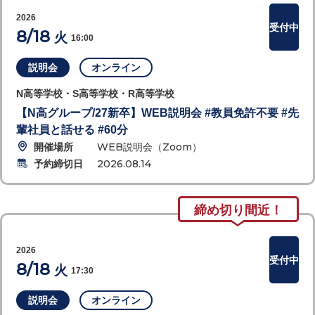
2026
受付中
8/18
火
16:00
説明会
オンライン
N高等学校・S高等学校・R高等学校
【N高グループ/27新卒】WEB説明会 #教員免許不要 #先
輩社員と話せる #60分
開催場所
WEB説明会（Zoom）
予約締切日
2026.08.14
締め切り間近！
2026
受付中
8/18
火
17:30
説明会
オンライン