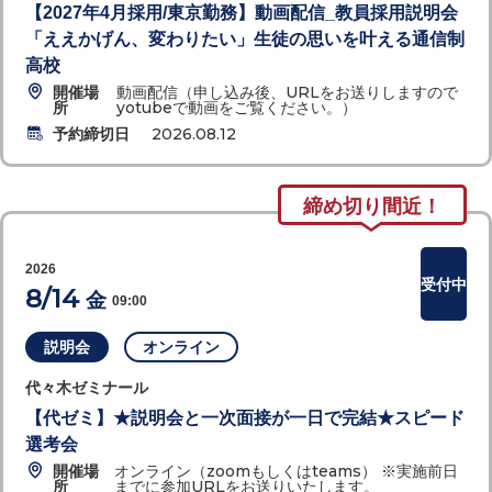
【2027年4月採用/東京勤務】動画配信_教員採用説明会
「ええかげん、変わりたい」生徒の思いを叶える通信制
高校
開催場
動画配信（申し込み後、URLをお送りしますので
所
yotubeで動画をご覧ください。）
予約締切日
2026.08.12
締め切り間近！
2026
受付中
8/14
金
09:00
説明会
オンライン
代々木ゼミナール
【代ゼミ】★説明会と一次面接が一日で完結★スピード
選考会
開催場
オンライン（zoomもしくはteams） ※実施前日
所
までに参加URLをお送りいたします。