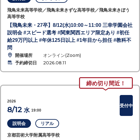
飛鳥未来高等学校／飛鳥未来きずな高等学校／飛鳥未来きぼう
高等学校
【飛鳥未来・27卒】8/12(水)10:00～11:00 三幸学園会社
説明会 #スピード選考 #関東関西エリア限定あり #初任
給29万円以上 #年休125日以上 #1年目から担任 #教科不
問
開催場所
オンライン(Zoom)
予約締切日
2026.08.11
締め切り間近！
2026
受付中
8/12
水
19:00
説明会
リアル
京都芸術大学附属高等学校