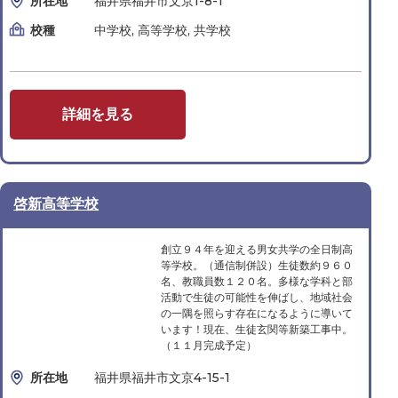
所在地
福井県福井市文京1-8-1
校種
中学校, 高等学校, 共学校
詳細を見る
啓新高等学校
創立９４年を迎える男女共学の全日制高
等学校。（通信制併設）生徒数約９６０
名、教職員数１２０名。多様な学科と部
活動で生徒の可能性を伸ばし、地域社会
の一隅を照らす存在になるように導いて
います！現在、生徒玄関等新築工事中。
（１１月完成予定）
所在地
福井県福井市文京4-15-1