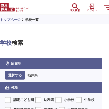
求人検索
ログイン
トップページ
学校一覧
学校
検索
所在地
福井県
選択する
校種
認定こども園
幼稚園
小学校
中学校