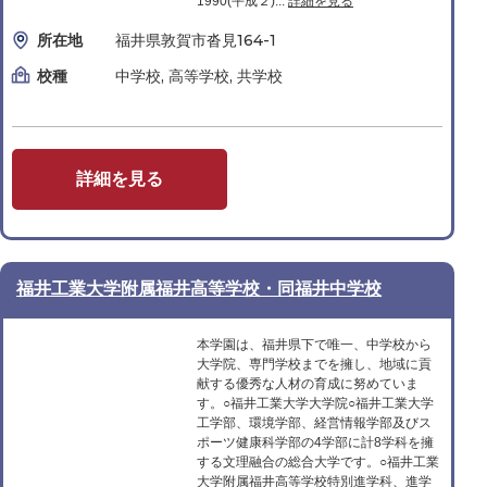
1990(平成２)...
詳細を見る
所在地
福井県敦賀市沓見164-1
校種
中学校, 高等学校, 共学校
詳細を見る
福井工業大学附属福井高等学校・同福井中学校
本学園は、福井県下で唯一、中学校から
大学院、専門学校までを擁し、地域に貢
献する優秀な人材の育成に努めていま
す。○福井工業大学大学院○福井工業大学
工学部、環境学部、経営情報学部及びス
ポーツ健康科学部の4学部に計8学科を擁
する文理融合の総合大学です。○福井工業
大学附属福井高等学校特別進学科、進学