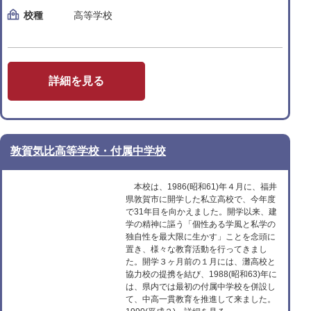
校種
高等学校
詳細を見る
敦賀気比高等学校・付属中学校
本校は、1986(昭和61)年４月に、福井
県敦賀市に開学した私立高校で、今年度
で31年目を向かえました。開学以来、建
学の精神に謳う「個性ある学風と私学の
独自性を最大限に生かす」ことを念頭に
置き、様々な教育活動を行ってきまし
た。開学３ヶ月前の１月には、灘高校と
協力校の提携を結び、1988(昭和63)年に
は、県内では最初の付属中学校を併設し
て、中高一貫教育を推進して来ました。