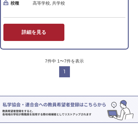
校種
高等学校, 共学校
詳細を見る
7
件中
1〜7
件を表示
1