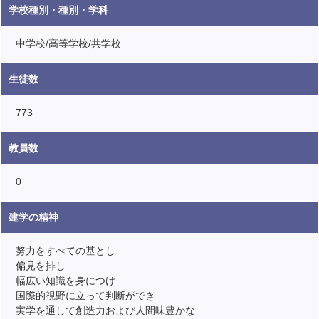
学校種別・種別・学科
中学校/高等学校/共学校
生徒数
773
教員数
0
建学の精神
努力をすべての基とし
偏見を排し
幅広い知識を身につけ
国際的視野に立って判断ができ
実学を通して創造力および人間味豊かな