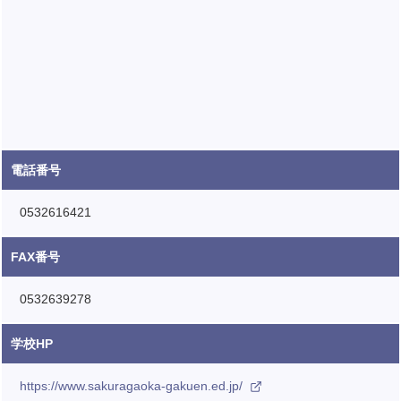
電話番号
0532616421
FAX番号
0532639278
学校HP
https://www.sakuragaoka-gakuen.ed.jp/