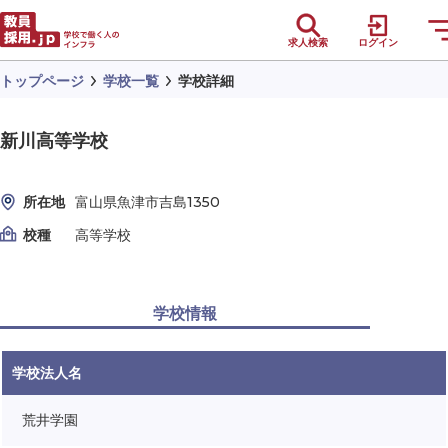
求人検索
ログイン
トップページ
学校一覧
学校詳細
新川高等学校
所在地
富山県魚津市吉島1350
校種
高等学校
学校情報
学校法人名
荒井学園