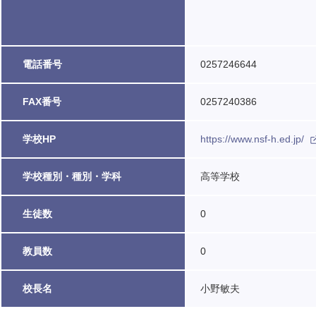
電話番号
0257246644
FAX番号
0257240386
学校HP
https://www.nsf-h.ed.jp/
学校種別・種別・学科
高等学校
生徒数
0
教員数
0
校長名
小野敏夫