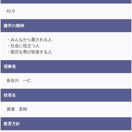
41.0
建学の精神
・みんなから愛される人
・社会に役立つ人
・勤労を尊び前進する人
理事長
長谷川 一仁
校長名
廣瀬 直樹
教育方針