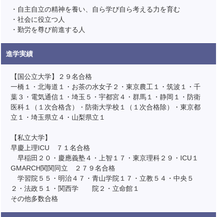
・自主自立の精神を養い、自ら学び自ら考える力を育む
・社会に役立つ人
・勤労を尊び前進する人
進学実績
【国公立大学】２９名合格
一橋１・北海道１・お茶の水女子２・東京農工１・筑波１・千
葉３・電気通信１・埼玉５・宇都宮４・群馬１・静岡１・防衛
医科１（１次合格含）・防衛大学校１（１次合格除）・東京都
立１・埼玉県立４・山梨県立１
【私立大学】
早慶上理ICU ７１名合格
早稲田２０・慶應義塾４・上智１７・東京理科２９・ICU１
GMARCH関関同立 ２７９名合格
学習院５５・明治４７・青山学院１７・立教５４・中央５
２・法政５１・関西学 院２・立命館１
その他多数合格