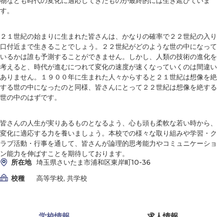
物なども時代の変化に適応してきたものが最終的には生き延びていま
す。
２１世紀の始まりに生まれた皆さんは、かなりの確率で２２世紀の入り
口付近まで生きることでしょう。２２世紀がどのような世の中になって
いるかは誰も予測することができません。しかし、人類の技術の進化を
考えると、時代が進むにつれて変化の速度が速くなっていくのは間違い
ありません。１９００年に生まれた人々からすると２１世紀は想像を絶
する世の中になったのと同様、皆さんにとって２２世紀は想像を絶する
世の中のはずです。
皆さんの人生が実りあるものとなるよう、心も頭も柔軟な若い時から、
変化に適応する力を養いましょう。本校での様々な取り組みや学習・ク
ラブ活動・行事を通して、皆さんが論理的思考能力やコミュニケーショ
ン能力を伸ばすことを期待しております。
所在地
埼玉県さいたま市浦和区東岸町10-36
校種
高等学校, 共学校
学校情報
求人情報