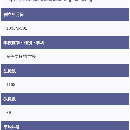
https://www.eimei-urawareimei.ac.jp/recruit/
創立年月日
1936/04/01
学校種別・種別・学科
高等学校/共学校
生徒数
1189
教員数
69
平均年齢