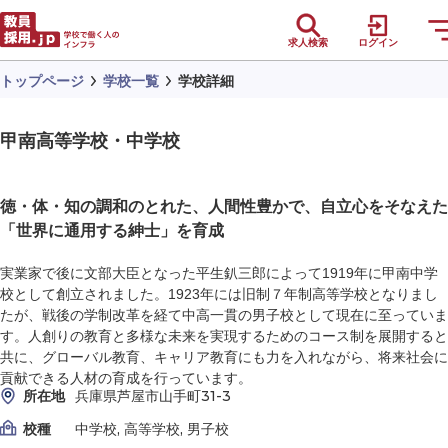
求人検索
ログイン
トップページ
学校一覧
学校詳細
甲南高等学校・中学校
徳・体・知の調和のとれた、人間性豊かで、自立心をそなえた
「世界に通用する紳士」を育成
実業家で後に文部大臣となった平生釟三郎によって1919年に甲南中学
校として創立されました。1923年には旧制７年制高等学校となりまし
たが、戦後の学制改革を経て中高一貫の男子校として現在に至っていま
す。人創りの教育と多様な未来を実現するためのコース制を展開すると
共に、グローバル教育、キャリア教育にも力を入れながら、将来社会に
貢献できる人材の育成を行っています。
所在地
兵庫県芦屋市山手町31-3
校種
中学校, 高等学校, 男子校