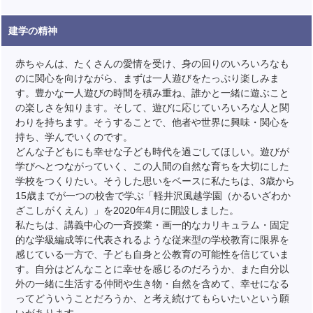
建学の精神
赤ちゃんは、たくさんの愛情を受け、身の回りのいろいろなも
のに関心を向けながら、まずは一人遊びをたっぷり楽しみま
す。豊かな一人遊びの時間を積み重ね、誰かと一緒に遊ぶこと
の楽しさを知ります。そして、遊びに応じていろいろな人と関
わりを持ちます。そうすることで、他者や世界に興味・関心を
持ち、学んでいくのです。
どんな子どもにも幸せな子ども時代を過ごしてほしい。遊びが
学びへとつながっていく、この人間の自然な育ちを大切にした
学校をつくりたい。そうした思いをベースに私たちは、3歳から
15歳までが一つの校舎で学ぶ「軽井沢風越学園（かるいざわか
ざこしがくえん）」を2020年4月に開設しました。
私たちは、講義中心の一斉授業・画一的なカリキュラム・固定
的な学級編成等に代表されるような従来型の学校教育に限界を
感じている一方で、子ども自身と公教育の可能性を信じていま
す。自分はどんなことに幸せを感じるのだろうか、また自分以
外の一緒に生活する仲間や生き物・自然を含めて、幸せになる
ってどういうことだろうか、と考え続けてもらいたいという願