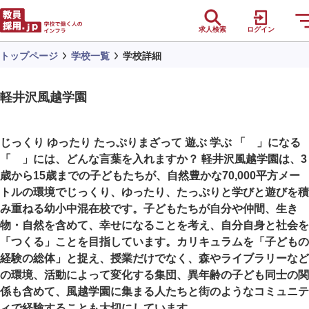
求人検索
ログイン
トップページ
学校一覧
学校詳細
軽井沢風越学園
じっくり ゆったり たっぷりまざって 遊ぶ 学ぶ 「 」になる
「 」には、どんな言葉を入れますか？ 軽井沢風越学園は、3
歳から15歳までの子どもたちが、自然豊かな70,000平方メー
トルの環境でじっくり、ゆったり、たっぷりと学びと遊びを積
み重ねる幼小中混在校です。子どもたちが自分や仲間、生き
物・自然を含めて、幸せになることを考え、自分自身と社会を
「つくる」ことを目指しています。カリキュラムを「子どもの
経験の総体」と捉え、授業だけでなく、森やライブラリーなど
の環境、活動によって変化する集団、異年齢の子ども同士の関
係も含めて、風越学園に集まる人たちと街のようなコミュニテ
ィで経験することも大切にしています。