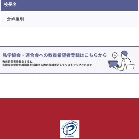
校長名
倉嶋俊明