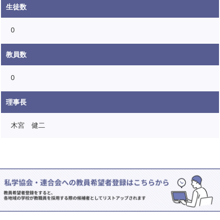
生徒数
0
教員数
0
理事長
木宮 健二