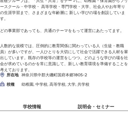
星槎グループは、「共生・共育」をテーマに、幼稚園・保育園からフリ
ースクール・中学校・ 高等学校・専門学校・大学、社会人やお年寄り
の生涯学習まで、さまざまな年齢層に 新しい学びの場を創設していま
す。
どの事業部であっても、共通のテーマをもって運営にあたってます。
人数的な規模では、圧倒的に教育関係に関わっている人（生徒・教職
員）が多いですが、一人ひとりを大切にして社会で活躍できる人材を輩
出しています。既存の学校等の運営をしつつ、どのような学びの場を社
会が求めているのかを常に意識して、新しい教育環境を準備することを
考えております。
所在地
神奈川県中郡大磯町国府本郷1805-2
校種
幼稚園, 中学校, 高等学校, 大学, 共学校
学校情報
説明会・セミナー