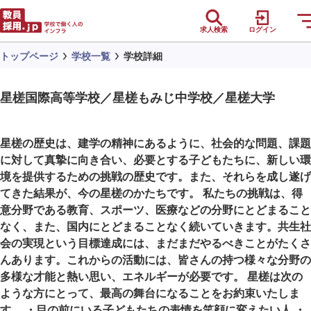
求人検索
ログイン
トップページ
学校一覧
学校詳細
星槎国際高等学校／星槎もみじ中学校／星槎大学
星槎の歴史は、建学の精神にあるように、社会的な問題、課題
に対して真摯に向き合い、必要とする子どもたちに、新しい環
境を提供するための挑戦の歴史です。また、それらを成し遂げ
てきた結果が、今の星槎のかたちです。 私たちの挑戦は、得
意分野である教育、スポーツ、医療などの分野にとどまること
なく、また、国内にとどまることなく続いていきます。共生社
会の実現という目標達成には、まだまだやるべきことがたくさ
んあります。これからの活動には、皆さんの持つ様々な分野の
多様な才能と熱い思い、エネルギーが必要です。 星槎は次の
ような方にとって、最高の舞台になることをお約束いたしま
す。 ・目の前にいる子どもたちの表情を笑顔に変えたい人 ・