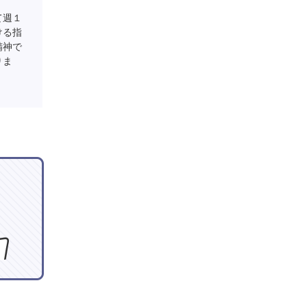
て週１
ける指
精神で
りま