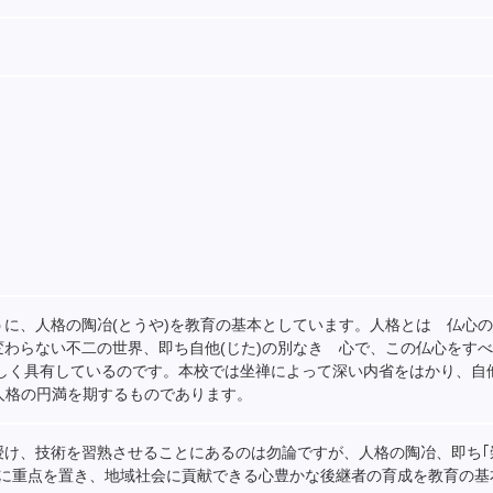
に、人格の陶冶(とうや)を教育の基本としています。人格とは 仏心
わらない不二の世界、即ち自他(じた)の別なき 心で、この仏心をす
しく具有しているのです。本校では坐禅によって深い内省をはかり、自他
、人格の円満を期するものであります。
け、技術を習熟させることにあるのは勿論ですが、人格の陶冶、即ち｢
｣に重点を置き、地域社会に貢献できる心豊かな後継者の育成を教育の基