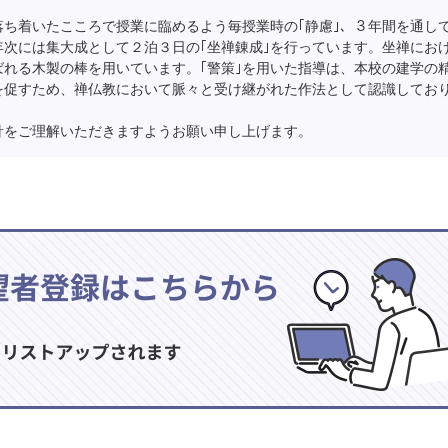
ち着いたこころで授業に臨めるよう毎授業時の｢静慮｣、３年間を通し
年次には集大成として２泊３日の｢坐禅錬成｣を行っています。坐禅にお
ばれる木製の棒を用いています。｢警策｣を用いた指導は、本校の建学の
｣を促すため、禅仏教において脈々と受け継がれた作法として認識してお
をご理解いただきますようお願い申し上げます。