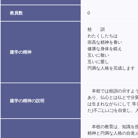
教員数
0
校 訓
わたくしたちは
崇高な精神を養い
健康な身体を鍛え
建学の精神
互いに敬い
互いに愛し
円満な人格を完成します
本校では校訓の示すよう
あり、仏心とは仏と寸分変
建学の精神の説明
は生まれながらにして 等
た)不二(ふに)を自覚し
本校の教育は、知識を授
精神と円満な人格の自覚