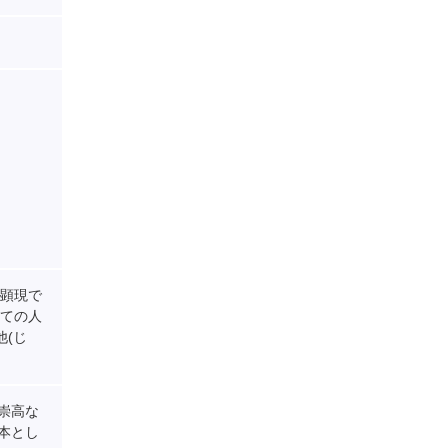
の顕現で
べての人
(じ
崇高な
本とし