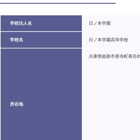
学校法人名
日ノ本学園
学校名
日ノ本学園高等学校
兵庫県姫路市香寺町香呂8
所在地