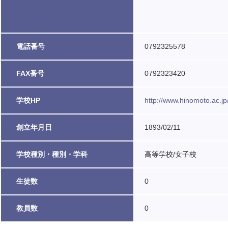
電話番号
0792325578
FAX番号
0792323420
学校HP
http://www.hinomoto.ac.jp
創立年月日
1893/02/11
学校種別・種別・学科
高等学校/女子校
生徒数
0
教員数
0