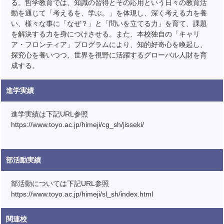
る。哲学教育では、知識の習得とその応用という日々の教育活
動を通じて「考えるを、学ぶ。」を体現し、深く考える力を養
い、様々な事に「なぜ？」と「問いを立てる力」を育て、課題
を解決する力を身につけさせる。また、本校独自の「キャリ
ア・フロンティア」プログラムにより、知的好奇心を喚起し、
探究心を養いつつ、世界を視野に活躍するグローバル人財を育
成する。
進学実績
進学実績は下記URL参照
https://www.toyo.ac.jp/himeji/cg_sh/jisseki/
部活動実績
部活動については下記URL参照
https://www.toyo.ac.jp/himeji/sl_sh/index.html
関連校