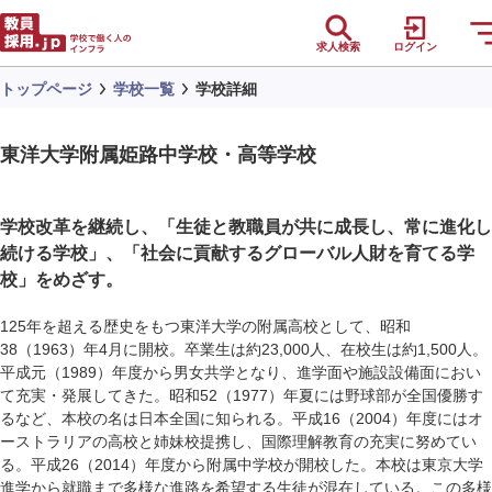
求人検索
ログイン
トップページ
学校一覧
学校詳細
東洋大学附属姫路中学校・高等学校
学校改革を継続し、「生徒と教職員が共に成長し、常に進化し
続ける学校」、「社会に貢献するグローバル人財を育てる学
校」をめざす。
125年を超える歴史をもつ東洋大学の附属高校として、昭和
38（1963）年4月に開校。卒業生は約23,000人、在校生は約1,500人。
平成元（1989）年度から男女共学となり、進学面や施設設備面におい
て充実・発展してきた。昭和52（1977）年夏には野球部が全国優勝す
るなど、本校の名は日本全国に知られる。平成16（2004）年度にはオ
ーストラリアの高校と姉妹校提携し、国際理解教育の充実に努めてい
る。平成26（2014）年度から附属中学校が開校した。本校は東京大学
進学から就職まで多様な進路を希望する生徒が混在している。この多様