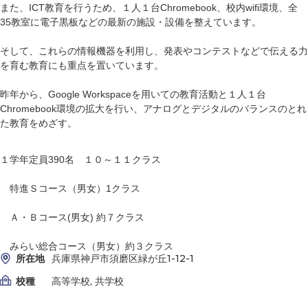
また、ICT教育を行うため、１人１台Chromebook、校内wifi環境、全
35教室に電子黒板などの最新の施設・設備を整えています。
そして、これらの情報機器を利用し、発表やコンテストなどで伝える力
を育む教育にも重点を置いています。
昨年から、Google Workspaceを用いての教育活動と１人１台
Chromebook環境の拡大を行い、アナログとデジタルのバランスのとれ
た教育をめざす。
１学年定員390名 １０～１１クラス
特進Ｓコース（男女）1クラス
Ａ・Ｂコース(男女) 約７クラス
みらい総合コース（男女）約３クラス
所在地
兵庫県神戸市須磨区緑が丘1-12-1
校種
高等学校, 共学校