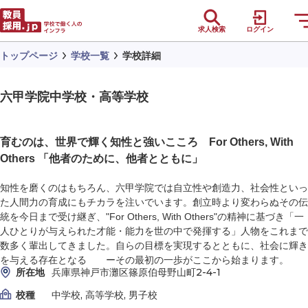
求人検索
ログイン
トップページ
学校一覧
学校詳細
六甲学院中学校・高等学校
育むのは、世界で輝く知性と強いこころ For Others, With
Others 「他者のために、他者とともに」
知性を磨くのはもちろん、六甲学院では自立性や創造力、社会性といっ
た人間力の育成にもチカラを注いでいます。創立時より変わらぬその伝
統を今日まで受け継ぎ、"For Others, With Others"の精神に基づき「一
人ひとりが与えられた才能・能力を世の中で発揮する」人物をこれまで
数多く輩出してきました。自らの目標を実現するとともに、社会に輝き
を与える存在となる ーその最初の一歩がここから始まります。
所在地
兵庫県神戸市灘区篠原伯母野山町2-4-1
校種
中学校, 高等学校, 男子校