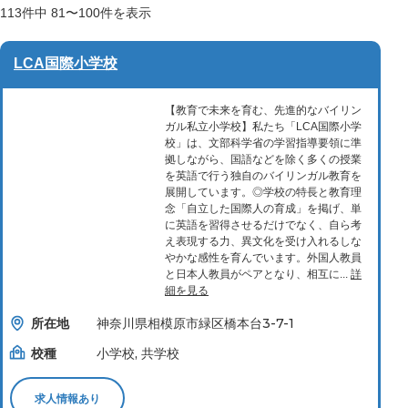
113
件中
81〜100
件を表示
LCA国際小学校
【教育で未来を育む、先進的なバイリン
ガル私立小学校】私たち「LCA国際小学
校」は、文部科学省の学習指導要領に準
拠しながら、国語などを除く多くの授業
を英語で行う独自のバイリンガル教育を
展開しています。◎学校の特長と教育理
念「自立した国際人の育成」を掲げ、単
に英語を習得させるだけでなく、自ら考
え表現する力、異文化を受け入れるしな
やかな感性を育んでいます。外国人教員
と日本人教員がペアとなり、相互に...
詳
細を見る
所在地
神奈川県相模原市緑区橋本台3-7-1
校種
小学校, 共学校
求人情報あり