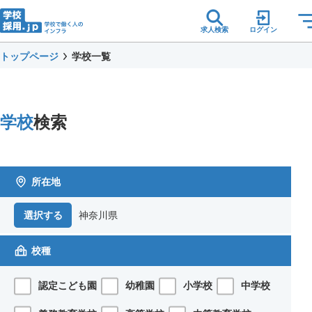
求人検索
ログイン
トップページ
学校一覧
学校
検索
所在地
神奈川県
選択する
校種
認定こども園
幼稚園
小学校
中学校