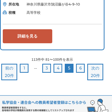
所在地
神奈川県藤沢市鵠沼藤が谷4-9-10
校種
高等学校
詳細を見る
113
件中
81〜100
件を表示
...
前の
1
3
4
5
6
次の
20件
20件