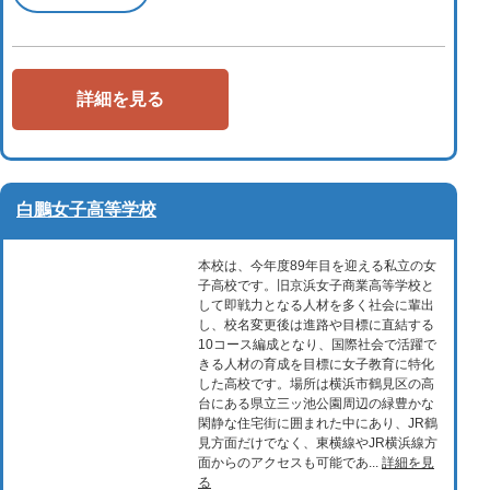
詳細を見る
白鵬女子高等学校
本校は、今年度89年目を迎える私立の女
子高校です。旧京浜女子商業高等学校と
して即戦力となる人材を多く社会に輩出
し、校名変更後は進路や目標に直結する
10コース編成となり、国際社会で活躍で
きる人材の育成を目標に女子教育に特化
した高校です。場所は横浜市鶴見区の高
台にある県立三ッ池公園周辺の緑豊かな
閑静な住宅街に囲まれた中にあり、JR鶴
見方面だけでなく、東横線やJR横浜線方
面からのアクセスも可能であ...
詳細を見
る