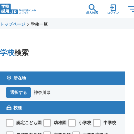
求人検索
ログイン
トップページ
学校一覧
学校
検索
所在地
神奈川県
選択する
校種
認定こども園
幼稚園
小学校
中学校