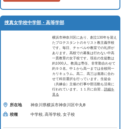
捜真女学校中学部・高等学部
横浜市神奈川区にあり、創立130年を迎え
たプロテスタントのキリスト教主義学校
です。毎日、チャペルや教室での礼拝が
あります。高校での募集は行わない中高
一貫教育の女子校です。現在の生徒数は
約1000人。教員は専任、非常勤合わせて
約９０名。中１から高一までは全校同一
カリキュラム。高二、高三は進路に合わ
せて科目選択を行っています。生徒会
（共練会）主催の行事や部活動も活発に
行われています。１１月に自習...
詳細を
見る
所在地
神奈川県横浜市神奈川区中丸8
校種
中学校, 高等学校, 女子校