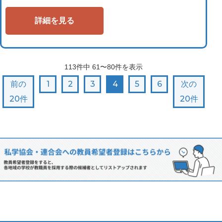
詳細を見る
113
件中
61〜80
件を表示
前の
1
2
3
4
5
6
次の
20件
20件