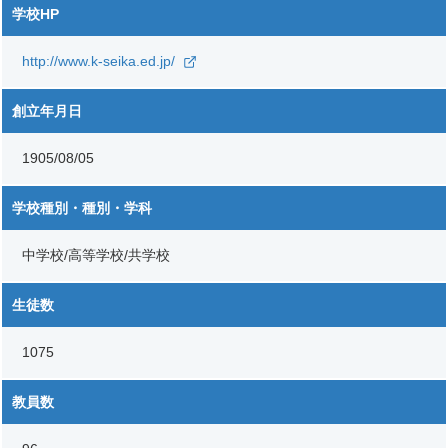
学校HP
http://www.k-seika.ed.jp/
創立年月日
1905/08/05
学校種別・種別・学科
中学校/高等学校/共学校
生徒数
1075
教員数