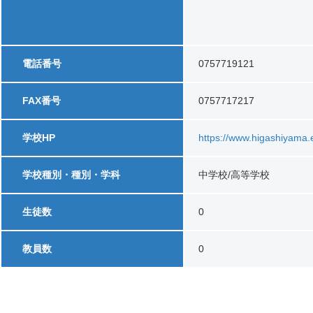
電話番号
0757719121
FAX番号
0757717217
学校HP
https://www.higashiyama.
学校種別・種別・学科
中学校/高等学校
生徒数
0
教員数
0