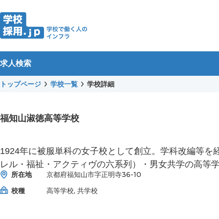
求人検索
トップページ
学校一覧
学校詳細
福知山淑徳高等学校
1924年に被服単科の女子校として創立。学科改編等
レル・福祉・アクティヴの六系列）・男女共学の高等
所在地
京都府福知山市字正明寺36-10
校種
高等学校, 共学校