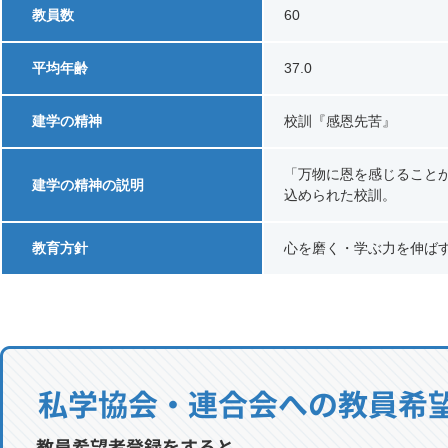
教員数
60
平均年齢
37.0
建学の精神
校訓『感恩先苦』
「万物に恩を感じること
建学の精神の説明
込められた校訓。
教育方針
心を磨く・学ぶ力を伸ば