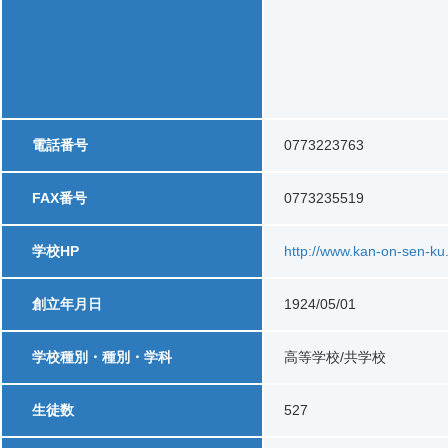
電話番号
0773223763
FAX番号
0773235519
学校HP
http://www.kan-on-sen-ku
創立年月日
1924/05/01
学校種別・種別・学科
高等学校/共学校
生徒数
527