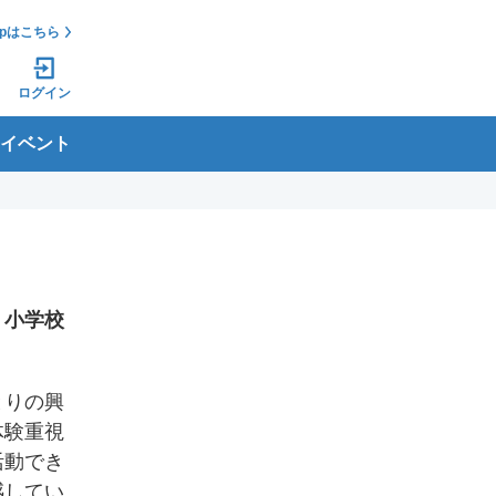
jpはこちら
ログイン
イベント
く小学校
とりの興
体験重視
活動でき
感してい