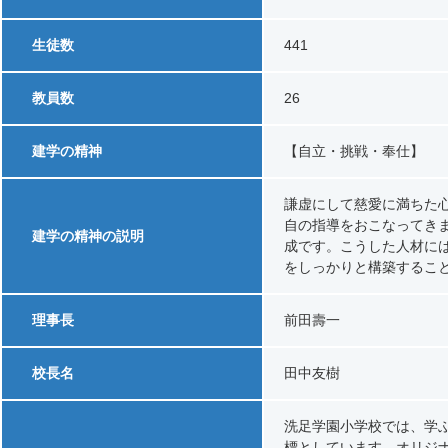
生徒数
441
教員数
26
建学の精神
【自立・挑戦・奉仕】
謙虚にして慈愛に満ちた
自の指導をおこなってき
建学の精神の説明
成です。こうした人材に
をしっかりと構築するこ
理事長
前田壽一
校長名
田中友樹
洗足学園小学校では、学
標としています。オリジナ