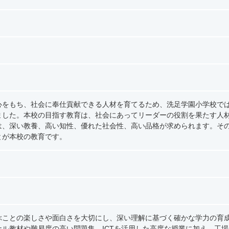
心をもち、社会に奉仕貢献できる人材を育てるため、洗足学園小学校で
ました。本校の目指す教育は、社会にあってリーダーの役割を果たす人
は、深い教養、高い知性、優れた社会性、高い品格が求められます。そ
とが本校の教育です。
ぶことの楽しさや面白さを大切にし、深い理解に基づく確かな学力の育
ル教材や難易度の高い問題集、ICTを活用した高度な授業に加え、工