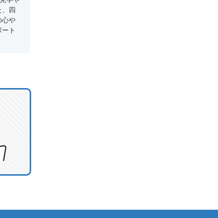
た、四
の心や
ポート