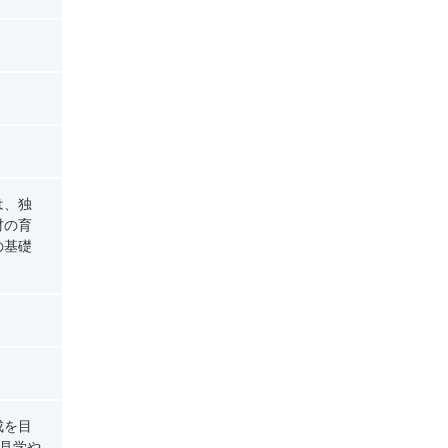
は、独
材の育
の基礎
成を目
場見学や