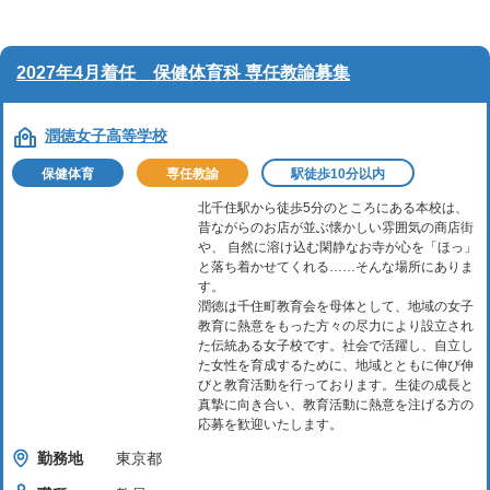
2027年4月着任 保健体育科 専任教諭募集
潤徳女子高等学校
保健体育
専任教諭
駅徒歩10分以内
北千住駅から徒歩5分のところにある本校は、
昔ながらのお店が並ぶ懐かしい雰囲気の商店街
や、 自然に溶け込む閑静なお寺が心を「ほっ」
と落ち着かせてくれる……そんな場所にありま
す。
潤徳は千住町教育会を母体として、地域の女子
教育に熱意をもった方々の尽力により設立され
た伝統ある女子校です。社会で活躍し、自立し
た女性を育成するために、地域とともに伸び伸
びと教育活動を行っております。生徒の成長と
真摯に向き合い、教育活動に熱意を注げる方の
応募を歓迎いたします。
勤務地
東京都