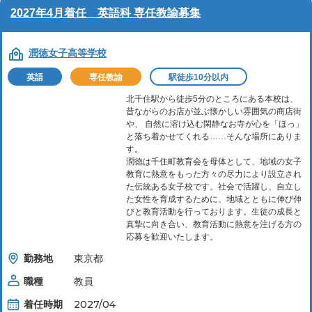
2027年4月着任 英語科 専任教諭募集
潤徳女子高等学校
英語
専任教諭
駅徒歩10分以内
北千住駅から徒歩5分のところにある本校は、
昔ながらのお店が並ぶ懐かしい雰囲気の商店街
や、 自然に溶け込む閑静なお寺が心を「ほっ」
と落ち着かせてくれる……そんな場所にありま
す。
潤徳は千住町教育会を母体として、地域の女子
教育に熱意をもった方々の尽力により設立され
た伝統ある女子校です。社会で活躍し、自立し
た女性を育成するために、地域とともに伸び伸
びと教育活動を行っております。生徒の成長と
真摯に向き合い、教育活動に熱意を注げる方の
応募を歓迎いたします。
勤務地
東京都
職種
教員
着任時期
2027/04