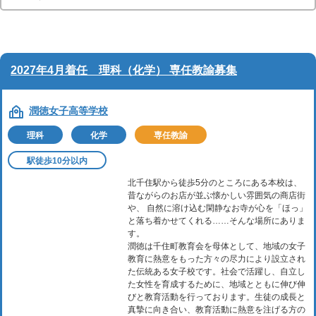
2027年4月着任 理科（化学） 専任教諭募集
潤徳女子高等学校
理科
化学
専任教諭
駅徒歩10分以内
北千住駅から徒歩5分のところにある本校は、
昔ながらのお店が並ぶ懐かしい雰囲気の商店街
や、 自然に溶け込む閑静なお寺が心を「ほっ」
と落ち着かせてくれる……そんな場所にありま
す。
潤徳は千住町教育会を母体として、地域の女子
教育に熱意をもった方々の尽力により設立され
た伝統ある女子校です。社会で活躍し、自立し
た女性を育成するために、地域とともに伸び伸
びと教育活動を行っております。生徒の成長と
真摯に向き合い、教育活動に熱意を注げる方の