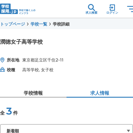
求人検索
ログイン
トップページ
学校一覧
学校詳細
潤徳女子高等学校
所在地
東京都足立区千住2-11
校種
高等学校, 女子校
学校情報
求人情報
3
全
件