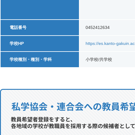
電話番号
0452412634
学校HP
https://es.kanto-gakuin.ac
学校種別・種別・学科
小学校/共学校