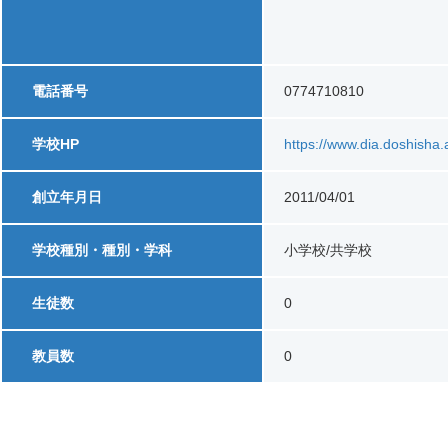
電話番号
0774710810
学校HP
https://www.dia.doshisha
創立年月日
2011/04/01
学校種別・種別・学科
小学校/共学校
生徒数
0
教員数
0