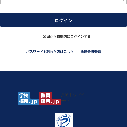
次回から自動的にログインする
パスワードを忘れた方はこちら
新規会員登録
共通トップペ
ージ