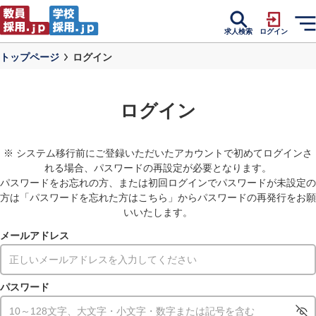
求人検索
ログイン
トップページ
ログイン
ログイン
※ システム移行前にご登録いただいたアカウントで初めてログインさ
れる場合、パスワードの再設定が必要となります。
パスワードをお忘れの方、または初回ログインでパスワードが未設定の
方は「パスワードを忘れた方はこちら」からパスワードの再発行をお願
いいたします。
メールアドレス
パスワード