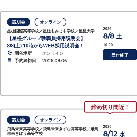
説明会
オンライン
2026
星槎国際高等学校／星槎もみじ中学校／星槎大学
8/8
土
【星槎グループ教職員採用説明会】
10:00
8/8(土) 10時からWEB採用説明会！
開催場所
オンライン
受付終了
予約締切日
2026.08.06
締め切り間近！
説明会
オンライン
2026
飛鳥未来高等学校／飛鳥未来きずな高等学校／飛鳥
8/12
水
未来きぼう高等学校