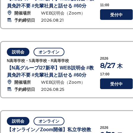
11:00
員免許不要 #先輩社員と話せる #60分
開催場所
WEB説明会（Zoom）
受付中
予約締切日
2026.08.21
説明会
オンライン
2026
N高等学校・S高等学校・R高等学校
8/27
木
【N高グループ/27新卒】WEB説明会 #教
17:00
員免許不要 #先輩社員と話せる #60分
開催場所
WEB説明会（Zoom）
受付中
予約締切日
2026.08.25
説明会
オンライン
2026
【オンライン／Zoom開催】私立学校教