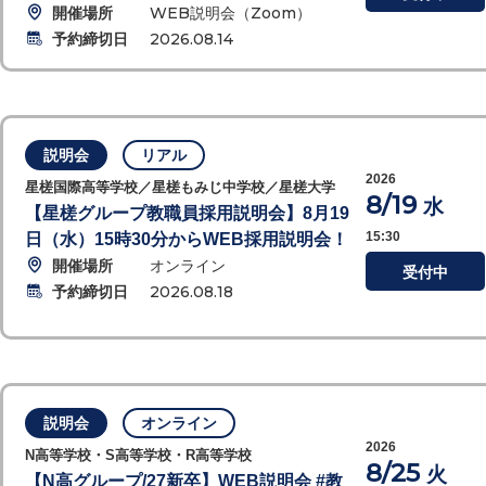
開催場所
WEB説明会（Zoom）
予約締切日
2026.08.14
説明会
リアル
2026
星槎国際高等学校／星槎もみじ中学校／星槎大学
8/19
水
【星槎グループ教職員採用説明会】8月19
15:30
日（水）15時30分からWEB採用説明会！
開催場所
オンライン
受付中
予約締切日
2026.08.18
説明会
オンライン
2026
N高等学校・S高等学校・R高等学校
8/25
火
【N高グループ/27新卒】WEB説明会 #教