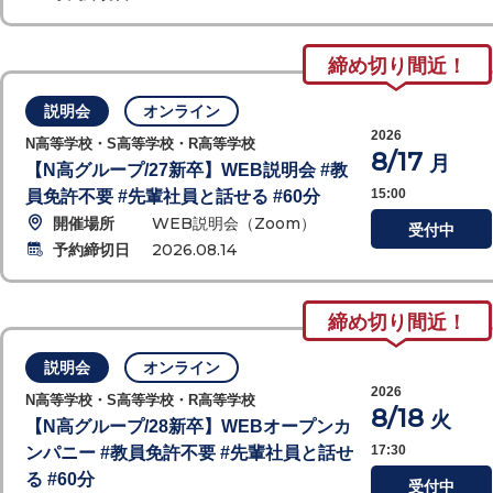
締め切り間近！
説明会
オンライン
2026
N高等学校・S高等学校・R高等学校
8/17
月
【N高グループ/27新卒】WEB説明会 #教
15:00
員免許不要 #先輩社員と話せる #60分
開催場所
WEB説明会（Zoom）
受付中
予約締切日
2026.08.14
締め切り間近！
説明会
オンライン
2026
N高等学校・S高等学校・R高等学校
8/18
火
【N高グループ/28新卒】WEBオープンカ
17:30
ンパニー #教員免許不要 #先輩社員と話せ
る #60分
受付中