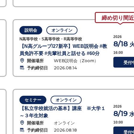
締め切り間近
説明会
オンライン
2026
N高等学校・S高等学校・R高等学校
8/18
【N高グループ/27新卒】WEB説明会 #教
16:00
員免許不要 #先輩社員と話せる #60分
開催場所
WEB説明会（Zoom）
受付
予約締切日
2026.08.14
セミナー
オンライン
2026
【私立学校就活の基本】講座 ※大学１
8/19
～３年生対象
開催場所
オンライン
10:00
予約締切日
2026.08.18
受付