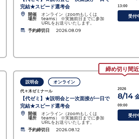
13:00
完結★スピード選考会
開催
オンライン（zoomもしくは
受付
場所
teams） ※実施前日までに参加
URLをお送りいたします。
予約締切日
2026.08.09
締め切り間近
説明会
オンライン
2026
代々木ゼミナール
8/14
【代ゼミ】★説明会と一次面接が一日で
09:00
完結★スピード選考会
開催
オンライン（zoomもしくは
受付
場所
teams） ※実施前日までに参加
URLをお送りいたします。
予約締切日
2026.08.12