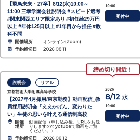
【飛鳥未来・27卒】8/12(水)10:00～
10:00
11:00 三幸学園会社説明会 #スピード選考
受付中
#関東関西エリア限定あり #初任給29万円
以上 #年休125日以上 #1年目から担任 #教
科不問
開催場所
オンライン(Zoom)
予約締切日
2026.08.11
締め切り間近！
説明会
リアル
2026
京都芸術大学附属高等学校
8/12
水
【2027年4月採用/東京勤務】動画配信_教
19:00
員採用説明会「ええかげん、変わりた
い」生徒の思いを叶える通信制高校
受付中
開催
動画配信（申し込み後、URLをお送
場所
りしますのでyotubeで動画をご覧
ください。）
予約締切日
2026.08.12