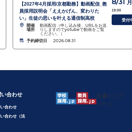
8/31
【2027年4月採用/京都勤務】動画配信_教
19:00
員採用説明会「ええかげん、変わりた
い」生徒の思いを叶える通信制高校
受付
開催
動画配信（申し込み後、URLをお送
場所
りしますのでyotubeで動画をご覧
ください。）
予約締切日
2026.08.31
問い合わせ
共通トップ
ページ
問い合わせ
問い合わせ（法