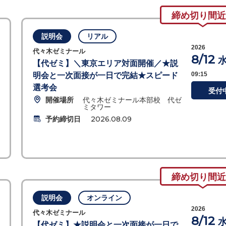
締め切り間近
説明会
リアル
2026
代々木ゼミナール
8/12
【代ゼミ】＼東京エリア対面開催／★説
09:15
明会と一次面接が一日で完結★スピード
選考会
受付
開催場所
代々木ゼミナール本部校 代ゼ
ミタワー
予約締切日
2026.08.09
締め切り間近
説明会
オンライン
2026
代々木ゼミナール
8/12
【代ゼミ】★説明会と一次面接が一日で