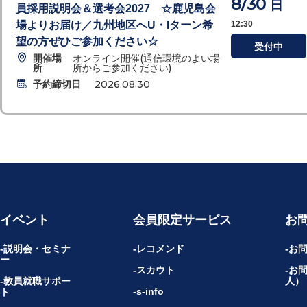
8/30
日
員採用説明会＆選考会2027 ☆鹿児島会
場よりお届け／九州地区へU・Iターン希
12:30
望の方ぜひご参加ください☆
受付中
開催場
オンライン開催(通信環境のよい場
所
所からご参加ください)
予約締切日
2026.08.30
イベント
会員限定サービス
お
説明会・セミナ
レコメンド
お
ー
スカウト
お
教員就職サポー
人）
s-info
ト