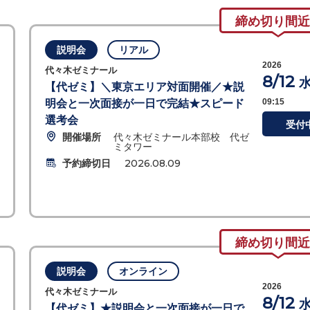
締め切り間近
説明会
リアル
2026
代々木ゼミナール
8/12
【代ゼミ】＼東京エリア対面開催／★説
09:15
明会と一次面接が一日で完結★スピード
選考会
受付
開催場所
代々木ゼミナール本部校 代ゼ
ミタワー
予約締切日
2026.08.09
締め切り間近
説明会
オンライン
2026
代々木ゼミナール
8/12
【代ゼミ】★説明会と一次面接が一日で