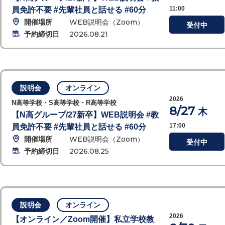
11:00
員免許不要 #先輩社員と話せる #60分
開催場所
WEB説明会（Zoom）
受付中
予約締切日
2026.08.21
説明会
オンライン
2026
N高等学校・S高等学校・R高等学校
8/27
木
【N高グループ/27新卒】WEB説明会 #教
17:00
員免許不要 #先輩社員と話せる #60分
開催場所
WEB説明会（Zoom）
受付中
予約締切日
2026.08.25
説明会
オンライン
2026
【オンライン／Zoom開催】私立学校教