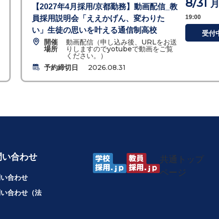
8/31
【2027年4月採用/京都勤務】動画配信_教
19:00
員採用説明会「ええかげん、変わりた
い」生徒の思いを叶える通信制高校
受付
開催
動画配信（申し込み後、URLをお送
場所
りしますのでyotubeで動画をご覧
ください。）
予約締切日
2026.08.31
問い合わせ
共通トップ
ページ
問い合わせ
問い合わせ（法