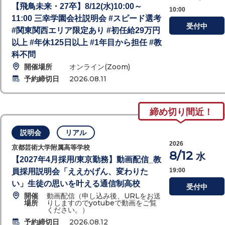
【飛鳥未来・27卒】8/12(水)10:00～
10:00
11:00 三幸学園会社説明会 #スピード選考
受付中
#関東関西エリア限定あり #初任給29万円
以上 #年休125日以上 #1年目から担任 #教
科不問
開催場所
オンライン(Zoom)
予約締切日
2026.08.11
締め切り間近！
説明会
リアル
2026
京都芸術大学附属高等学校
8/12
水
【2027年4月採用/東京勤務】動画配信_教
19:00
員採用説明会「ええかげん、変わりた
い」生徒の思いを叶える通信制高校
受付中
開催
動画配信（申し込み後、URLをお送
場所
りしますのでyotubeで動画をご覧
ください。）
予約締切日
2026.08.12