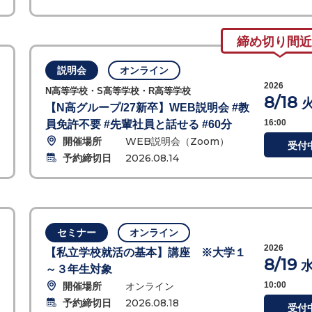
締め切り間近
説明会
オンライン
2026
N高等学校・S高等学校・R高等学校
8/18
【N高グループ/27新卒】WEB説明会 #教
16:00
員免許不要 #先輩社員と話せる #60分
開催場所
WEB説明会（Zoom）
受付
予約締切日
2026.08.14
セミナー
オンライン
2026
【私立学校就活の基本】講座 ※大学１
8/19
～３年生対象
開催場所
オンライン
10:00
予約締切日
2026.08.18
受付