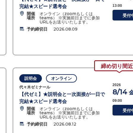
13:00
完結★スピード選考会
開催
オンライン（zoomもしくは
受付
場所
teams） ※実施前日までに参加
URLをお送りいたします。
予約締切日
2026.08.09
締め切り間近
説明会
オンライン
2026
代々木ゼミナール
8/14
【代ゼミ】★説明会と一次面接が一日で
09:00
完結★スピード選考会
開催
オンライン（zoomもしくは
受付
場所
teams） ※実施前日までに参加
URLをお送りいたします。
予約締切日
2026.08.12