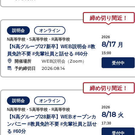
締め切り間近！
説明会
オンライン
2026
N高等学校・S高等学校・R高等学校
8/17
月
【N高グループ/27新卒】WEB説明会 #教
15:00
員免許不要 #先輩社員と話せる #60分
開催場所
WEB説明会（Zoom）
受付中
予約締切日
2026.08.14
締め切り間近！
説明会
オンライン
2026
N高等学校・S高等学校・R高等学校
8/18
火
【N高グループ/28新卒】WEBオープンカ
17:30
ンパニー #教員免許不要 #先輩社員と話せ
る #60分
受付中