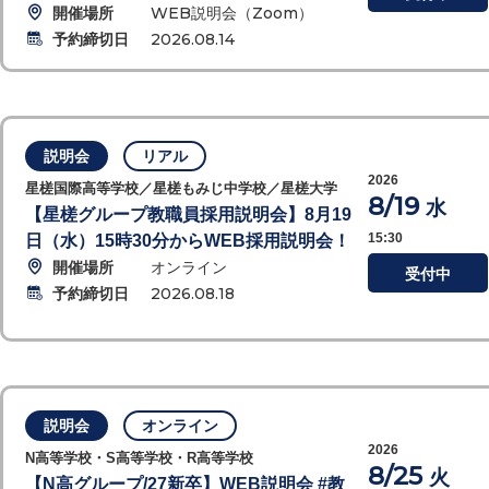
開催場所
WEB説明会（Zoom）
予約締切日
2026.08.14
説明会
リアル
2026
星槎国際高等学校／星槎もみじ中学校／星槎大学
8/19
水
【星槎グループ教職員採用説明会】8月19
15:30
日（水）15時30分からWEB採用説明会！
開催場所
オンライン
受付中
予約締切日
2026.08.18
説明会
オンライン
2026
N高等学校・S高等学校・R高等学校
8/25
火
【N高グループ/27新卒】WEB説明会 #教