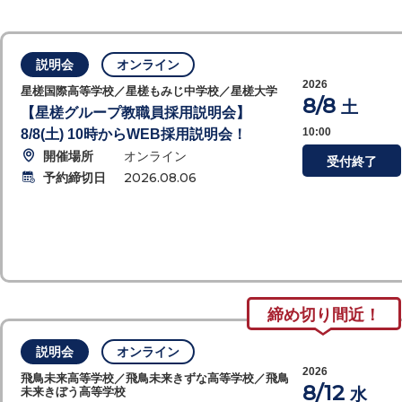
説明会
オンライン
2026
星槎国際高等学校／星槎もみじ中学校／星槎大学
8/8
土
【星槎グループ教職員採用説明会】
10:00
8/8(土) 10時からWEB採用説明会！
開催場所
オンライン
受付終了
予約締切日
2026.08.06
締め切り間近！
説明会
オンライン
2026
飛鳥未来高等学校／飛鳥未来きずな高等学校／飛鳥
8/12
水
未来きぼう高等学校