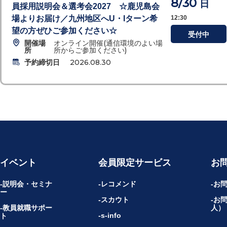
8/30
日
員採用説明会＆選考会2027 ☆鹿児島会
場よりお届け／九州地区へU・Iターン希
12:30
望の方ぜひご参加ください☆
受付中
開催場
オンライン開催(通信環境のよい場
所
所からご参加ください)
予約締切日
2026.08.30
イベント
会員限定サービス
お
説明会・セミナ
レコメンド
お
ー
スカウト
お
教員就職サポー
人）
s-info
ト