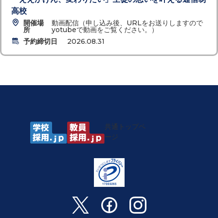
高校
開催場
動画配信（申し込み後、URLをお送りしますので
所
yotubeで動画をご覧ください。）
予約締切日
2026.08.31
共通トップペ
ージ