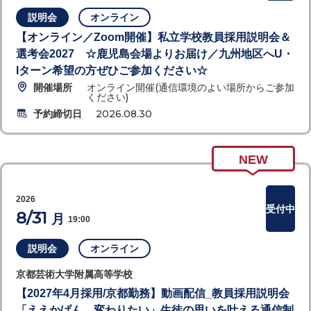
説明会
オンライン
【オンライン／Zoom開催】私立学校教員採用説明会＆
選考会2027 ☆鹿児島会場よりお届け／九州地区へU・
Iターン希望の方ぜひご参加ください☆
開催場所
オンライン開催(通信環境のよい場所からご参加
ください)
予約締切日
2026.08.30
NEW
2026
受付中
8/31
月
19:00
説明会
オンライン
京都芸術大学附属高等学校
【2027年4月採用/京都勤務】動画配信_教員採用説明会
「ええかげん、変わりたい」生徒の思いを叶える通信制