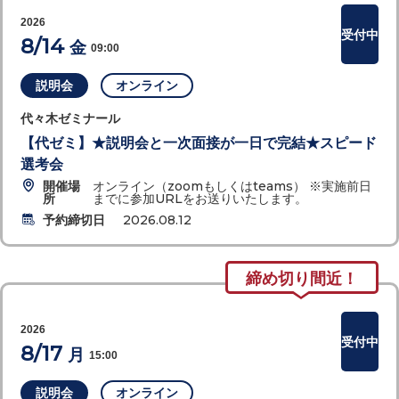
2026
受付中
8/14
金
09:00
説明会
オンライン
代々木ゼミナール
【代ゼミ】★説明会と一次面接が一日で完結★スピード
選考会
開催場
オンライン（zoomもしくはteams） ※実施前日
所
までに参加URLをお送りいたします。
予約締切日
2026.08.12
締め切り間近！
2026
受付中
8/17
月
15:00
説明会
オンライン