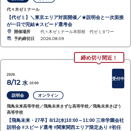
代々木ゼミナール
【代ゼミ】＼東京エリア対面開催／★説明会と一次面接
が一日で完結★スピード選考会
開催場所
代々木ゼミナール本部校 代ゼミタワー
予約締切日
2026.08.09
締め切り間近！
2026
受付中
8/12
水
10:00
説明会
オンライン
飛鳥未来高等学校／飛鳥未来きずな高等学校／飛鳥未来きぼう
高等学校
【飛鳥未来・27卒】8/12(水)10:00～11:00 三幸学園会社
説明会 #スピード選考 #関東関西エリア限定あり #初任