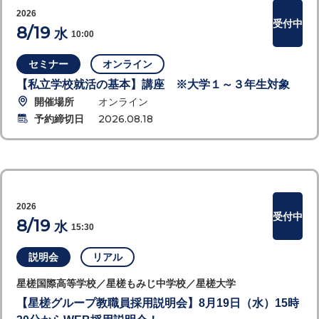
2026
受付中
8/19
水
10:00
セミナー
オンライン
【私立学校就活の基本】講座 ※大学１～３年生対象
開催場所
オンライン
予約締切日
2026.08.18
2026
受付中
8/19
水
15:30
説明会
リアル
星槎国際高等学校／星槎もみじ中学校／星槎大学
【星槎グループ教職員採用説明会】8月19日（水）15時