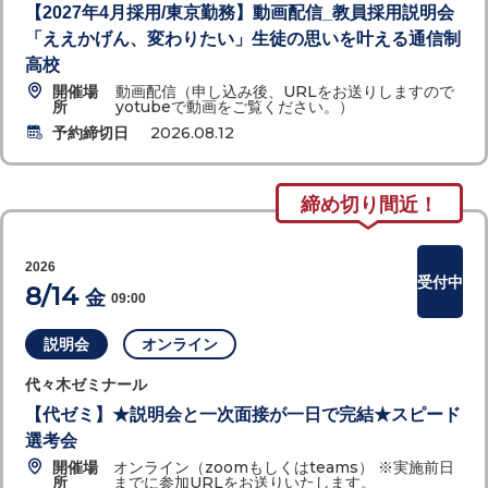
【2027年4月採用/東京勤務】動画配信_教員採用説明会
「ええかげん、変わりたい」生徒の思いを叶える通信制
高校
開催場
動画配信（申し込み後、URLをお送りしますので
所
yotubeで動画をご覧ください。）
予約締切日
2026.08.12
締め切り間近！
2026
受付中
8/14
金
09:00
説明会
オンライン
代々木ゼミナール
【代ゼミ】★説明会と一次面接が一日で完結★スピード
選考会
開催場
オンライン（zoomもしくはteams） ※実施前日
所
までに参加URLをお送りいたします。