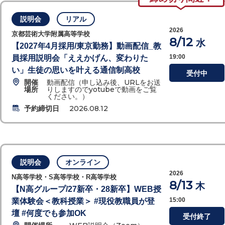
説明会
リアル
2026
京都芸術大学附属高等学校
8/12
水
【2027年4月採用/東京勤務】動画配信_教
19:00
員採用説明会「ええかげん、変わりた
い」生徒の思いを叶える通信制高校
受付中
開催
動画配信（申し込み後、URLをお送
場所
りしますのでyotubeで動画をご覧
ください。）
予約締切日
2026.08.12
説明会
オンライン
2026
N高等学校・S高等学校・R高等学校
8/13
木
【N高グループ/27新卒・28新卒】WEB授
15:00
業体験会＜教科授業＞ #現役教職員が登
壇 #何度でも参加OK
受付終了