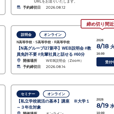
URLをお送りいたします。
予約締切日
2026.08.12
締め切り間近
説明会
オンライン
2026
N高等学校・S高等学校・R高等学校
8/18
【N高グループ/27新卒】WEB説明会 #教
16:00
員免許不要 #先輩社員と話せる #60分
開催場所
WEB説明会（Zoom）
受付
予約締切日
2026.08.14
セミナー
オンライン
2026
【私立学校就活の基本】講座 ※大学１
8/19
～３年生対象
開催場所
オンライン
10:00