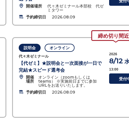
受付
開催場所
代々木ゼミナール本部校 代ゼ
ミタワー
予約締切日
2026.08.09
締め切り間近
説明会
オンライン
2026
代々木ゼミナール
8/12
【代ゼミ】★説明会と一次面接が一日で
13:00
完結★スピード選考会
開催
オンライン（zoomもしくは
受付
場所
teams） ※実施前日までに参加
URLをお送りいたします。
予約締切日
2026.08.09