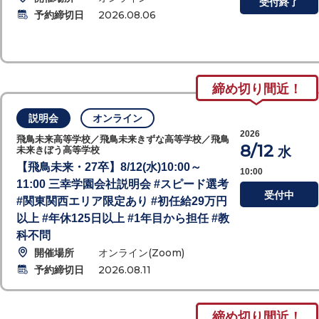
受付終了
予約締切日
2026.08.06
締め切り間近！
説明会
オンライン
2026
飛鳥未来高等学校／飛鳥未来きずな高等学校／飛鳥
8/12
水
未来きぼう高等学校
【飛鳥未来・27卒】8/12(水)10:00～
10:00
11:00 三幸学園会社説明会 #スピード選考
受付中
#関東関西エリア限定あり #初任給29万円
以上 #年休125日以上 #1年目から担任 #教
科不問
開催場所
オンライン(Zoom)
予約締切日
2026.08.11
締め切り間近！