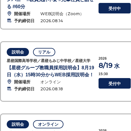
る #60分
受付中
開催場所
WEB説明会（Zoom）
予約締切日
2026.08.14
説明会
リアル
2026
星槎国際高等学校／星槎もみじ中学校／星槎大学
8/19
水
【星槎グループ教職員採用説明会】8月19
15:30
日（水）15時30分からWEB採用説明会！
開催場所
オンライン
受付中
予約締切日
2026.08.18
説明会
オンライン
2026