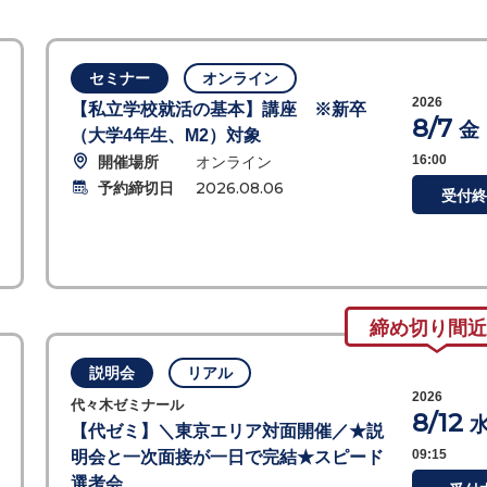
セミナー
オンライン
2026
【私立学校就活の基本】講座 ※新卒
8/7
金
（大学4年生、M2）対象
開催場所
オンライン
16:00
予約締切日
2026.08.06
受付終
締め切り間近
説明会
リアル
2026
代々木ゼミナール
8/12
【代ゼミ】＼東京エリア対面開催／★説
09:15
明会と一次面接が一日で完結★スピード
選考会