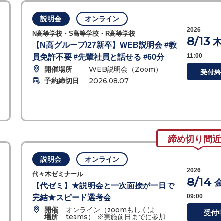
説明会
オンライン
2026
N高等学校・S高等学校・R高等学校
8/13
【N高グループ/27新卒】WEB説明会 #教
11:00
員免許不要 #先輩社員と話せる #60分
開催場所
WEB説明会（Zoom）
受付終
予約締切日
2026.08.07
締め切り間近
説明会
オンライン
2026
代々木ゼミナール
8/14
【代ゼミ】★説明会と一次面接が一日で
09:00
完結★スピード選考会
開催
オンライン（zoomもしくは
受付
場所
teams） ※実施前日までに参加