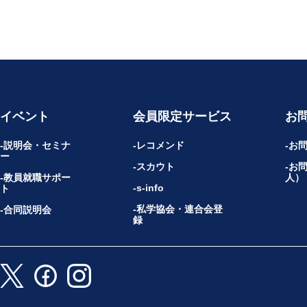
イベント
会員限定サービス
お
説明会・セミナ
レコメンド
お
ー
スカウト
お
教員就職サポー
人）
s-info
ト
私学協会・連合会登
合同説明会
録