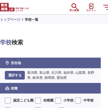
求人検索
ログイン
トップページ
学校一覧
学校
検索
所在地
新潟県, 富山県, 石川県, 福井県, 山梨県, 長野
選択する
県, 岐阜県, 静岡県, 愛知県
校種
認定こども園
幼稚園
小学校
中学校