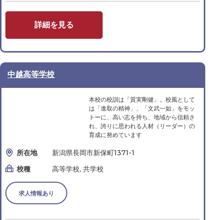
詳細を見る
中越高等学校
本校の校訓は「質実剛健」。校風として
は「進取の精神」、「文武一如」をモッ
トーに、高い志を持ち、地域から信頼さ
れ、誇りに思われる人材（リーダー）の
育成に努めています
所在地
新潟県長岡市新保町1371-1
校種
高等学校, 共学校
求人情報あり