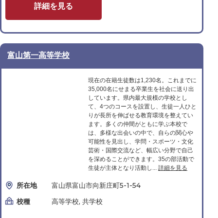
詳細を見る
富山第一高等学校
現在の在籍生徒数は1,230名。これまでに
35,000名にせまる卒業生を社会に送り出
しています。県内最大規模の学校とし
て、4つのコースを設置し、生徒一人ひと
りが長所を伸ばせる教育環境を整えてい
ます。多くの仲間がともに学ぶ本校で
は、多様な出会いの中で、自らの関心や
可能性を見出し、学問・スポーツ・文化
芸術・国際交流など、幅広い分野で自己
を深めることができます。35の部活動で
生徒が主体となり活動し...
詳細を見る
所在地
富山県富山市向新庄町5-1-54
校種
高等学校, 共学校