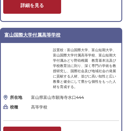
詳細を見る
富山国際大学付属高等学校
設置校：富山国際大学、富山短期大学、
富山国際大学付属高等学校、富山短期大
学付属みどり野幼稚園 教育基本法及び
学校教育法に則り、深く専門の学術を教
授研究し、国際社会及び地域社会の発展
に貢献する人材、並びに高い知性と広い
教養と健全にして豊かな個性をもった人
材を育成する。
所在地
富山県富山市願海寺水口444
校種
高等学校