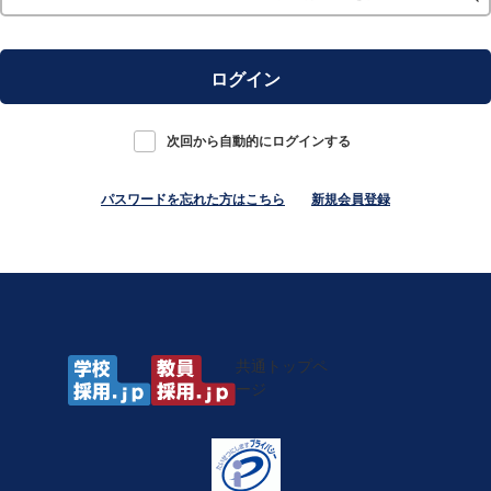
次回から自動的にログインする
パスワードを忘れた方はこちら
新規会員登録
共通トップペ
ージ