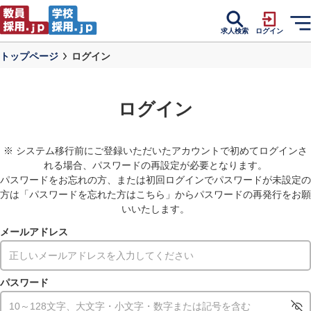
求人検索
ログイン
トップページ
ログイン
ログイン
※ システム移行前にご登録いただいたアカウントで初めてログインさ
れる場合、パスワードの再設定が必要となります。
パスワードをお忘れの方、または初回ログインでパスワードが未設定の
方は「パスワードを忘れた方はこちら」からパスワードの再発行をお願
いいたします。
メールアドレス
パスワード