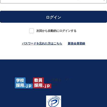
次回から自動的にログインする
パスワードを忘れた方はこちら
新規会員登録
共通トップペ
ージ