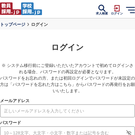
求人検索
ログイン
トップページ
ログイン
ログイン
※ システム移行前にご登録いただいたアカウントで初めてログインさ
れる場合、パスワードの再設定が必要となります。
パスワードをお忘れの方、または初回ログインでパスワードが未設定の
方は「パスワードを忘れた方はこちら」からパスワードの再発行をお願
いいたします。
メールアドレス
パスワード