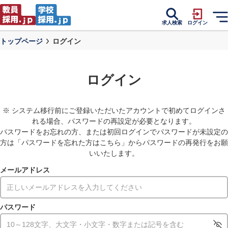
求人検索
ログイン
トップページ
ログイン
ログイン
※ システム移行前にご登録いただいたアカウントで初めてログインさ
れる場合、パスワードの再設定が必要となります。
パスワードをお忘れの方、または初回ログインでパスワードが未設定の
方は「パスワードを忘れた方はこちら」からパスワードの再発行をお願
いいたします。
メールアドレス
パスワード