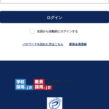
次回から自動的にログインする
パスワードを忘れた方はこちら
新規会員登録
共通トップペ
ージ