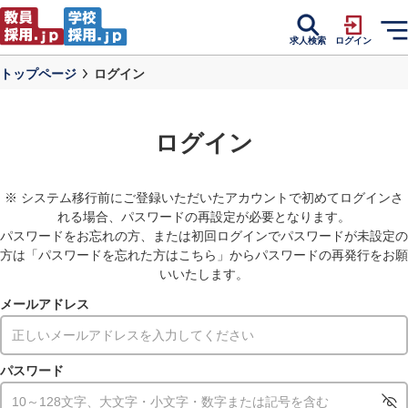
求人検索
ログイン
トップページ
ログイン
ログイン
※ システム移行前にご登録いただいたアカウントで初めてログインさ
れる場合、パスワードの再設定が必要となります。
パスワードをお忘れの方、または初回ログインでパスワードが未設定の
方は「パスワードを忘れた方はこちら」からパスワードの再発行をお願
いいたします。
メールアドレス
パスワード