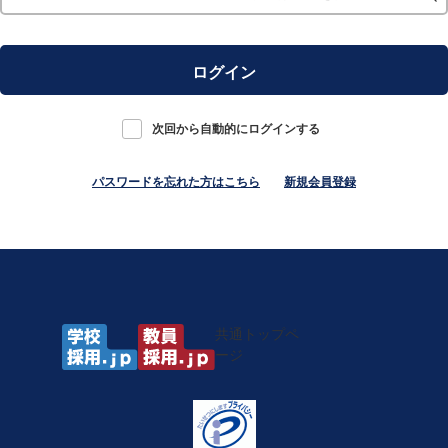
次回から自動的にログインする
パスワードを忘れた方はこちら
新規会員登録
共通トップペ
ージ