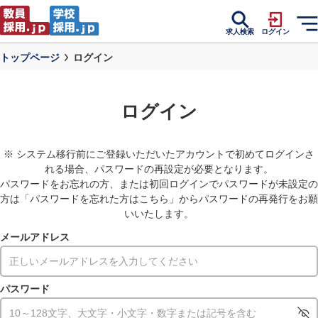
求人検索
ログイン
トップページ
ログイン
ログイン
※ システム移行前にご登録いただいたアカウントで初めてログインさ
れる場合、パスワードの再設定が必要となります。
パスワードをお忘れの方、または初回ログインでパスワードが未設定の
方は「パスワードを忘れた方はこちら」からパスワードの再発行をお願
いいたします。
メールアドレス
パスワード